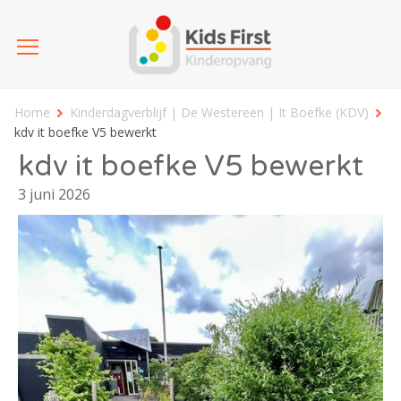
Home
Kinderdagverblijf | De Westereen | It Boefke (KDV)
kdv it boefke V5 bewerkt
kdv it boefke V5 bewerkt
3 juni 2026