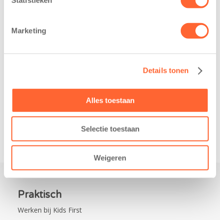
belangrijke stap
Noord-Nederland
gezet voor de
staan dit jaar
realisatie van een
extra in de
Marketing
nieuw
spotlight. Kids
kindcentrum in
First
de wijk Wiarda in
Kinderopvang is
Details tonen
Leeuwarden Zuid.
namelijk de
Na…
nieuwe
naamsponsor
Alles toestaan
van…
Selectie toestaan
Weigeren
Praktisch
Werken bij Kids First