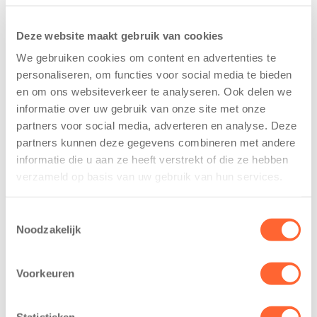
Deze website maakt gebruik van cookies
We gebruiken cookies om content en advertenties te
personaliseren, om functies voor social media te bieden
en om ons websiteverkeer te analyseren. Ook delen we
Kids First
Kids First
informatie over uw gebruik van onze site met onze
tekent
nieuwe
partners voor social media, adverteren en analyse. Deze
koopcontract
naamsponsor
partners kunnen deze gegevens combineren met andere
voor nieuw
van de Mini 4
informatie die u aan ze heeft verstrekt of die ze hebben
kindcentrum in
Mijl tijdens de
verzameld op basis van uw gebruik van hun services.
wijk Wiarda in
Menzis 4 Mijl
Leeuwarden
van Groningen
Toestemmingsselectie
11 juni 2026
13 mei 2026
Noodzakelijk
Leeuwarden –
De jongste
Kids First
deelnemers van
Voorkeuren
Kinderopvang
het grootste
heeft een
loopfeest van
Statistieken