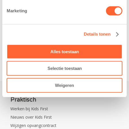
belangrijke stap
donderdag alvast
gezet voor de
voor de Kids First
Marketing
realisatie van een
Mini 4 Mijl. Zij
nieuw
kregen een…
kindcentrum in
Details tonen
de wijk Wiarda in
Leeuwarden Zuid.
Na…
Alles toestaan
Selectie toestaan
Weigeren
Praktisch
Werken bij Kids First
Nieuws over Kids First
Wijzigen opvangcontract