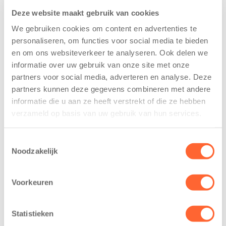
Deze website maakt gebruik van cookies
We gebruiken cookies om content en advertenties te
personaliseren, om functies voor social media te bieden
en om ons websiteverkeer te analyseren. Ook delen we
informatie over uw gebruik van onze site met onze
Kinderen BSO
Kids First
partners voor social media, adverteren en analyse. Deze
De
tekent
partners kunnen deze gegevens combineren met andere
Westerburcht
koopcontract
informatie die u aan ze heeft verstrekt of die ze hebben
trainen alvast
voor nieuw
verzameld op basis van uw gebruik van hun services.
voor Kids First
kindcentrum in
Mini 4 Mijl
wijk Wiarda in
Toestemmingsselectie
Leeuwarden
7 augustus 2026
Noodzakelijk
11 juni 2026
Eelde, 6 augustus
Leeuwarden –
2026 – Kinderen
Voorkeuren
Kids First
van BSO De
Kinderopvang
Westerburcht in
Statistieken
heeft een
Eelde trainden