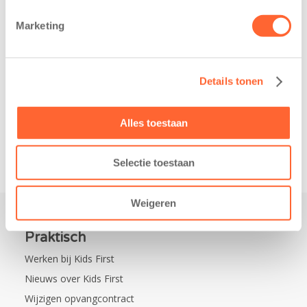
belangrijke stap
donderdag alvast
gezet voor de
voor de Kids First
Marketing
realisatie van een
Mini 4 Mijl. Zij
nieuw
kregen een…
kindcentrum in
Details tonen
de wijk Wiarda in
Leeuwarden Zuid.
Na…
Alles toestaan
Selectie toestaan
Weigeren
Praktisch
Werken bij Kids First
Nieuws over Kids First
Wijzigen opvangcontract