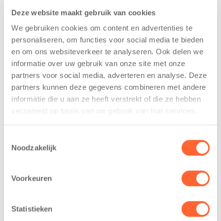
Deze website maakt gebruik van cookies
We gebruiken cookies om content en advertenties te
personaliseren, om functies voor social media te bieden
en om ons websiteverkeer te analyseren. Ook delen we
informatie over uw gebruik van onze site met onze
Kinderen BSO
Kids First
partners voor social media, adverteren en analyse. Deze
De
tekent
partners kunnen deze gegevens combineren met andere
Westerburcht
koopcontract
informatie die u aan ze heeft verstrekt of die ze hebben
trainen alvast
voor nieuw
verzameld op basis van uw gebruik van hun services.
voor Kids First
kindcentrum in
Mini 4 Mijl
wijk Wiarda in
Toestemmingsselectie
Leeuwarden
7 augustus 2026
Noodzakelijk
11 juni 2026
Eelde, 6 augustus
Leeuwarden –
2026 – Kinderen
Voorkeuren
Kids First
van BSO De
Kinderopvang
Westerburcht in
Statistieken
heeft een
Eelde trainden