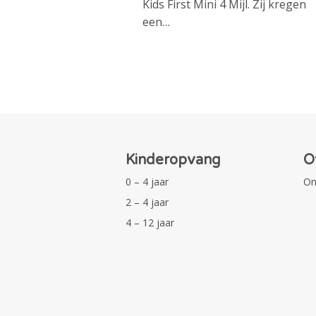
Kids First Mini 4 Mijl. Zij kregen
een…
Kinderopvang
O
0 – 4 jaar
On
2 – 4 jaar
4 – 12 jaar