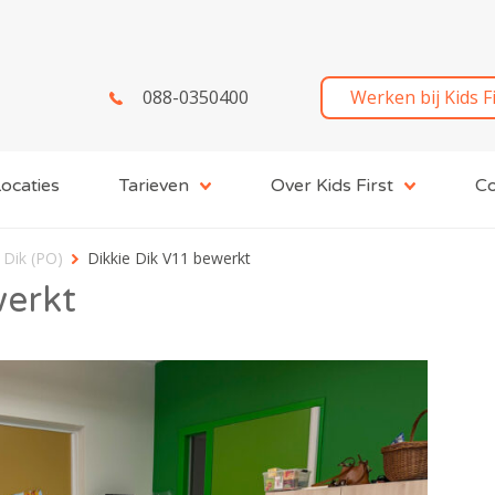
088-0350400
Werken bij Kids F
ocaties
Tarieven
Over Kids First
Co
 Dik (PO)
Dikkie Dik V11 bewerkt
werkt