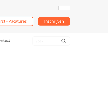
irst - Vacatures
Inschrijven
ntact