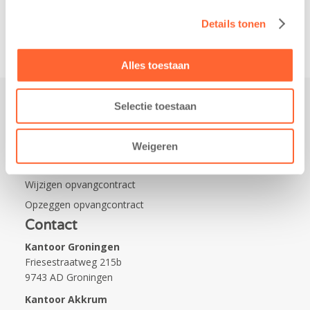
Na…
Details tonen
Alles toestaan
Selectie toestaan
Praktisch
Werken bij Kids First
Weigeren
Nieuws over Kids First
Wijzigen opvangcontract
Opzeggen opvangcontract
Contact
Kantoor Groningen
Friesestraatweg 215b
9743 AD Groningen
Kantoor Akkrum