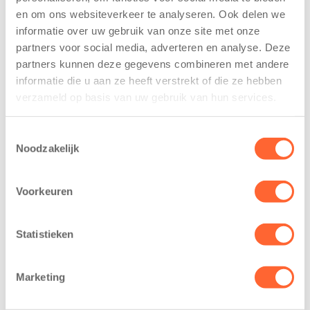
De
tekent
en om ons websiteverkeer te analyseren. Ook delen we
Westerburcht
koopcontract
informatie over uw gebruik van onze site met onze
trainen alvast
voor nieuw
partners voor social media, adverteren en analyse. Deze
voor Kids First
kindcentrum in
Mini 4 Mijl
wijk Wiarda in
partners kunnen deze gegevens combineren met andere
Leeuwarden
informatie die u aan ze heeft verstrekt of die ze hebben
7 augustus 2026
verzameld op basis van uw gebruik van hun services.
11 juni 2026
Eelde, 6 augustus
Leeuwarden –
2026 – Kinderen
Toestemmingsselectie
Kids First
van BSO De
Noodzakelijk
Kinderopvang
Westerburcht in
heeft een
Eelde trainden
Voorkeuren
belangrijke stap
donderdag alvast
gezet voor de
voor de Kids First
realisatie van een
Mini 4 Mijl. Zij
Statistieken
nieuw
kregen een…
kindcentrum in
Marketing
de wijk Wiarda in
Leeuwarden Zuid.