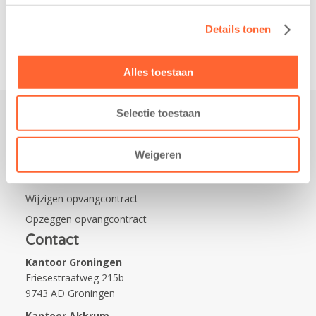
van…
Details tonen
Alles toestaan
Selectie toestaan
Praktisch
Weigeren
Werken bij Kids First
Nieuws over Kids First
Wijzigen opvangcontract
Opzeggen opvangcontract
Contact
Kantoor Groningen
Friesestraatweg 215b
9743 AD Groningen
Kantoor Akkrum