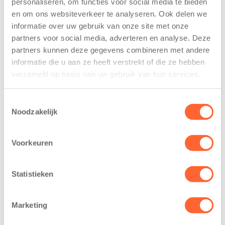
personaliseren, om functies voor social media te bieden
voor nieuw
van de Mini 4
en om ons websiteverkeer te analyseren. Ook delen we
kindcentrum in
Mijl tijdens de
informatie over uw gebruik van onze site met onze
wijk Wiarda in
Menzis 4 Mijl
partners voor social media, adverteren en analyse. Deze
Leeuwarden
van Groningen
partners kunnen deze gegevens combineren met andere
11 juni 2026
13 mei 2026
informatie die u aan ze heeft verstrekt of die ze hebben
Leeuwarden –
De jongste
verzameld op basis van uw gebruik van hun services.
Kids First
deelnemers van
Kinderopvang
het grootste
Toestemmingsselectie
heeft een
loopfeest van
Noodzakelijk
belangrijke stap
Noord-Nederland
gezet voor de
staan dit jaar
Voorkeuren
realisatie van een
extra in de
nieuw
spotlight. Kids
kindcentrum in
First
Statistieken
de wijk Wiarda in
Kinderopvang is
Leeuwarden Zuid.
namelijk de
Marketing
Na…
nieuwe
naamsponsor