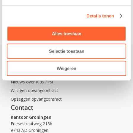
Leeuwarden Zuid.
Na…
Details tonen
Alles toestaan
Selectie toestaan
Praktisch
Weigeren
Werken bij Kids First
Nieuws over Kids First
Wijzigen opvangcontract
Opzeggen opvangcontract
Contact
Kantoor Groningen
Friesestraatweg 215b
9743 AD Groningen