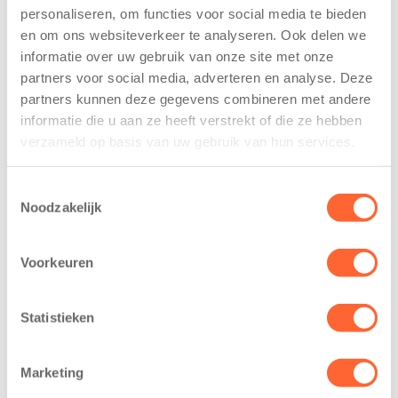
personaliseren, om functies voor social media te bieden
Kinderen BSO
Kids First
en om ons websiteverkeer te analyseren. Ook delen we
De
tekent
Westerburcht
koopcontract
informatie over uw gebruik van onze site met onze
trainen alvast
voor nieuw
partners voor social media, adverteren en analyse. Deze
voor Kids First
kindcentrum in
partners kunnen deze gegevens combineren met andere
Mini 4 Mijl
wijk Wiarda in
informatie die u aan ze heeft verstrekt of die ze hebben
Leeuwarden
verzameld op basis van uw gebruik van hun services.
7 augustus 2026
11 juni 2026
Eelde, 6 augustus
Toestemmingsselectie
Leeuwarden –
2026 – Kinderen
Noodzakelijk
Kids First
van BSO De
Kinderopvang
Westerburcht in
heeft een
Voorkeuren
Eelde trainden
belangrijke stap
donderdag alvast
gezet voor de
voor de Kids First
Statistieken
realisatie van een
Mini 4 Mijl. Zij
nieuw
kregen een…
kindcentrum in
Marketing
de wijk Wiarda in