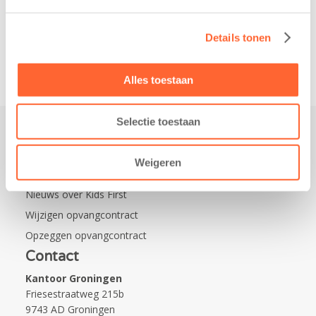
Leeuwarden Zuid.
Na…
Details tonen
Alles toestaan
Selectie toestaan
Praktisch
Weigeren
Werken bij Kids First
Nieuws over Kids First
Wijzigen opvangcontract
Opzeggen opvangcontract
Contact
Kantoor Groningen
Friesestraatweg 215b
9743 AD Groningen