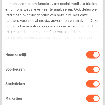
personaliseren, om functies voor social media te bieden
Kinderen BSO
Kids First
en om ons websiteverkeer te analyseren. Ook delen we
De
tekent
Westerburcht
koopcontract
informatie over uw gebruik van onze site met onze
trainen alvast
voor nieuw
partners voor social media, adverteren en analyse. Deze
voor Kids First
kindcentrum in
partners kunnen deze gegevens combineren met andere
Mini 4 Mijl
wijk Wiarda in
informatie die u aan ze heeft verstrekt of die ze hebben
Leeuwarden
verzameld op basis van uw gebruik van hun services.
7 augustus 2026
11 juni 2026
Eelde, 6 augustus
Toestemmingsselectie
Leeuwarden –
2026 – Kinderen
Noodzakelijk
Kids First
van BSO De
Kinderopvang
Westerburcht in
heeft een
Voorkeuren
Eelde trainden
belangrijke stap
donderdag alvast
gezet voor de
voor de Kids First
Statistieken
realisatie van een
Mini 4 Mijl. Zij
nieuw
kregen een…
kindcentrum in
Marketing
de wijk Wiarda in