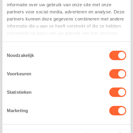
voor Kids First
kindcentrum in
informatie over uw gebruik van onze site met onze
Mini 4 Mijl
wijk Wiarda in
partners voor social media, adverteren en analyse. Deze
Leeuwarden
partners kunnen deze gegevens combineren met andere
7 augustus 2026
informatie die u aan ze heeft verstrekt of die ze hebben
11 juni 2026
Eelde, 6 augustus
verzameld op basis van uw gebruik van hun services.
Leeuwarden –
2026 – Kinderen
Kids First
van BSO De
Toestemmingsselectie
Kinderopvang
Westerburcht in
Noodzakelijk
heeft een
Eelde trainden
belangrijke stap
donderdag alvast
Voorkeuren
gezet voor de
voor de Kids First
realisatie van een
Mini 4 Mijl. Zij
nieuw
kregen een…
Statistieken
kindcentrum in
de wijk Wiarda in
Marketing
Leeuwarden Zuid.
Na…