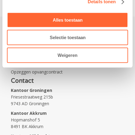
Details tonen
Alles toestaan
Praktisch
Selectie toestaan
Werken bij Kids First
Nieuws over Kids First
Weigeren
Wijzigen opvangcontract
Opzeggen opvangcontract
Contact
Kantoor Groningen
Friesestraatweg 215b
9743 AD Groningen
Kantoor Akkrum
Hopmanshof 5
8491 BK Akkrum