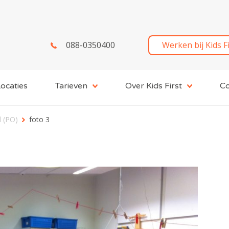
088-0350400
Werken bij Kids F
ocaties
Tarieven
Over Kids First
Co
l (PO)
foto 3