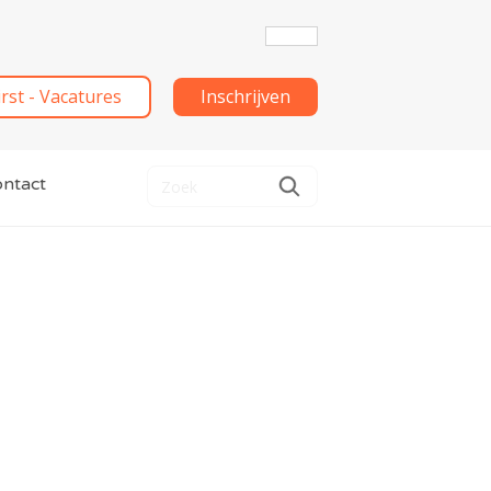
irst - Vacatures
Inschrijven
ntact