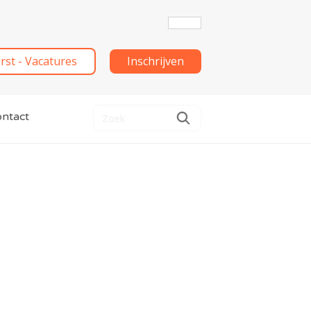
irst - Vacatures
Inschrijven
ntact