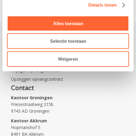
Details tonen
Alles toestaan
Selectie toestaan
Praktisch
Werken bij Kids First
Weigeren
Nieuws over Kids First
Wijzigen opvangcontract
Opzeggen opvangcontract
Contact
Kantoor Groningen
Friesestraatweg 215b
9743 AD Groningen
Kantoor Akkrum
Hopmanshof 5
8491 BK Akkrum