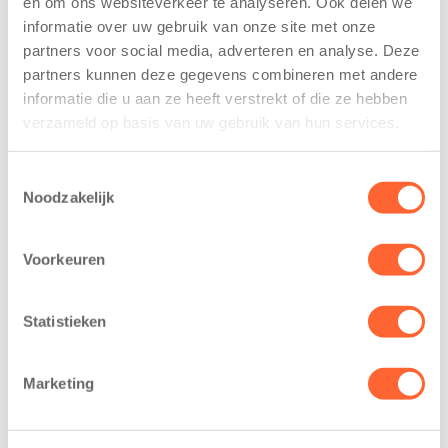
en om ons websiteverkeer te analyseren. Ook delen we
trainen alvast
voor nieuw
informatie over uw gebruik van onze site met onze
voor Kids First
kindcentrum in
partners voor social media, adverteren en analyse. Deze
Mini 4 Mijl
wijk Wiarda in
partners kunnen deze gegevens combineren met andere
Leeuwarden
7 augustus 2026
informatie die u aan ze heeft verstrekt of die ze hebben
11 juni 2026
verzameld op basis van uw gebruik van hun services.
Eelde, 6 augustus
Leeuwarden –
2026 – Kinderen
Kids First
van BSO De
Toestemmingsselectie
Kinderopvang
Noodzakelijk
Westerburcht in
heeft een
Eelde trainden
belangrijke stap
donderdag alvast
Voorkeuren
gezet voor de
voor de Kids First
realisatie van een
Mini 4 Mijl. Zij
nieuw
Statistieken
kregen een…
kindcentrum in
de wijk Wiarda in
Marketing
Leeuwarden Zuid.
Na…