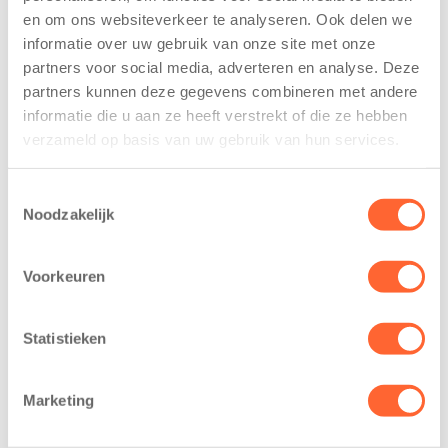
De
tekent
en om ons websiteverkeer te analyseren. Ook delen we
Westerburcht
koopcontract
informatie over uw gebruik van onze site met onze
trainen alvast
voor nieuw
voor Kids First
kindcentrum in
partners voor social media, adverteren en analyse. Deze
Mini 4 Mijl
wijk Wiarda in
partners kunnen deze gegevens combineren met andere
Leeuwarden
informatie die u aan ze heeft verstrekt of die ze hebben
7 augustus 2026
verzameld op basis van uw gebruik van hun services.
11 juni 2026
Eelde, 6 augustus
Leeuwarden –
2026 – Kinderen
Toestemmingsselectie
Kids First
van BSO De
Noodzakelijk
Kinderopvang
Westerburcht in
heeft een
Eelde trainden
Voorkeuren
belangrijke stap
donderdag alvast
gezet voor de
voor de Kids First
realisatie van een
Mini 4 Mijl. Zij
Statistieken
nieuw
kregen een…
kindcentrum in
Marketing
de wijk Wiarda in
Leeuwarden Zuid.