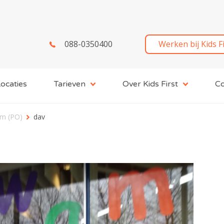
088-0350400
Werken bij Kids F
ocaties
Tarieven
Over Kids First
Co
am (PO)
dav