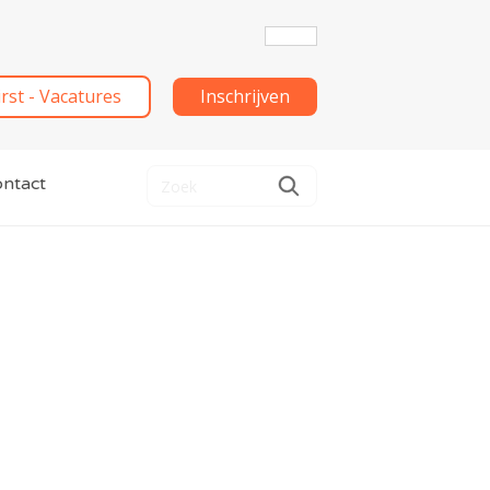
irst - Vacatures
Inschrijven
ntact