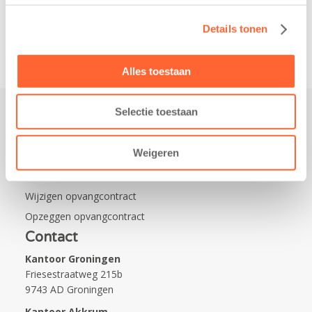
van…
Details tonen
Alles toestaan
Selectie toestaan
Praktisch
Weigeren
Werken bij Kids First
Nieuws over Kids First
Wijzigen opvangcontract
Opzeggen opvangcontract
Contact
Kantoor Groningen
Friesestraatweg 215b
9743 AD Groningen
Kantoor Akkrum