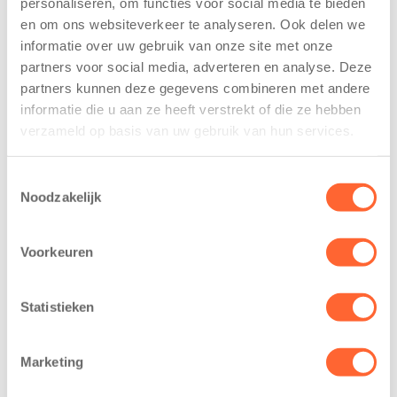
personaliseren, om functies voor social media te bieden
voor nieuw
van de Mini 4
en om ons websiteverkeer te analyseren. Ook delen we
kindcentrum in
Mijl tijdens de
informatie over uw gebruik van onze site met onze
wijk Wiarda in
Menzis 4 Mijl
partners voor social media, adverteren en analyse. Deze
Leeuwarden
van Groningen
partners kunnen deze gegevens combineren met andere
11 juni 2026
13 mei 2026
informatie die u aan ze heeft verstrekt of die ze hebben
Leeuwarden –
De jongste
verzameld op basis van uw gebruik van hun services.
Kids First
deelnemers van
Kinderopvang
het grootste
Toestemmingsselectie
heeft een
loopfeest van
Noodzakelijk
belangrijke stap
Noord-Nederland
gezet voor de
staan dit jaar
Voorkeuren
realisatie van een
extra in de
nieuw
spotlight. Kids
kindcentrum in
First
Statistieken
de wijk Wiarda in
Kinderopvang is
Leeuwarden Zuid.
namelijk de
Marketing
Na…
nieuwe
naamsponsor