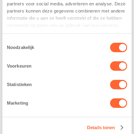
partners voor social media, adverteren en analyse. Deze
Leeuwarden –
De jongste
partners kunnen deze gegevens combineren met andere
Kids First
deelnemers van
informatie die u aan ze heeft verstrekt of die ze hebben
Kinderopvang
het grootste
verzameld op basis van uw gebruik van hun services.
heeft een
loopfeest van
belangrijke stap
Noord-Nederland
Toestemmingsselectie
gezet voor de
staan dit jaar
Noodzakelijk
realisatie van een
extra in de
nieuw
spotlight. Kids
kindcentrum in
First
Voorkeuren
de wijk Wiarda in
Kinderopvang is
Leeuwarden Zuid.
namelijk de
Statistieken
Na…
nieuwe
naamsponsor
van…
Marketing
Details tonen