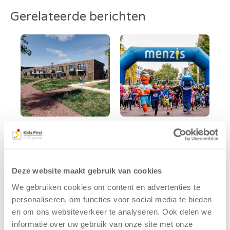
Gerelateerde berichten
Kids First
Kids First
tekent
nieuwe
koopcontract
naamsponsor
voor nieuw
van de Mini 4
Deze website maakt gebruik van cookies
kindcentrum in
Mijl tijdens de
We gebruiken cookies om content en advertenties te
wijk Wiarda in
Menzis 4 Mijl
personaliseren, om functies voor social media te bieden
Leeuwarden
van Groningen
en om ons websiteverkeer te analyseren. Ook delen we
11 juni 2026
13 mei 2026
informatie over uw gebruik van onze site met onze