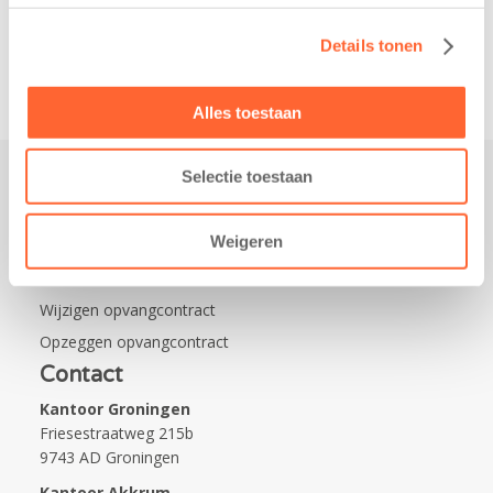
van…
Details tonen
Alles toestaan
Selectie toestaan
Praktisch
Weigeren
Werken bij Kids First
Nieuws over Kids First
Wijzigen opvangcontract
Opzeggen opvangcontract
Contact
Kantoor Groningen
Friesestraatweg 215b
9743 AD Groningen
Kantoor Akkrum