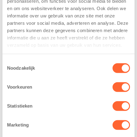
personaliseren, om functies voor social media te bieden
voor nieuw
van de Mini 4
en om ons websiteverkeer te analyseren. Ook delen we
kindcentrum in
Mijl tijdens de
informatie over uw gebruik van onze site met onze
wijk Wiarda in
Menzis 4 Mijl
partners voor social media, adverteren en analyse. Deze
Leeuwarden
van Groningen
partners kunnen deze gegevens combineren met andere
11 juni 2026
13 mei 2026
informatie die u aan ze heeft verstrekt of die ze hebben
Leeuwarden –
De jongste
verzameld op basis van uw gebruik van hun services.
Kids First
deelnemers van
Kinderopvang
het grootste
Toestemmingsselectie
heeft een
loopfeest van
Noodzakelijk
belangrijke stap
Noord-Nederland
gezet voor de
staan dit jaar
Voorkeuren
realisatie van een
extra in de
nieuw
spotlight. Kids
kindcentrum in
First
Statistieken
de wijk Wiarda in
Kinderopvang is
Leeuwarden Zuid.
namelijk de
Marketing
Na…
nieuwe
naamsponsor