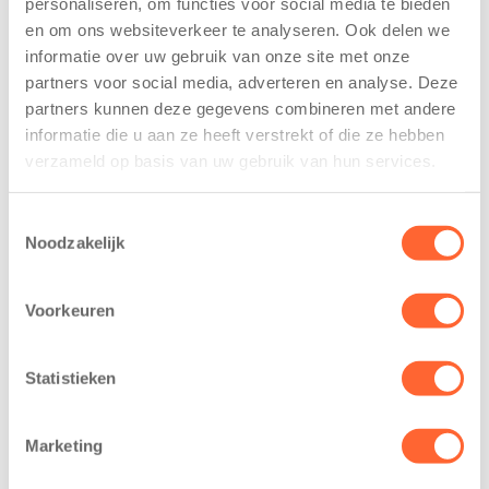
personaliseren, om functies voor social media te bieden
voor nieuw
van de Mini 4
en om ons websiteverkeer te analyseren. Ook delen we
kindcentrum in
Mijl tijdens de
informatie over uw gebruik van onze site met onze
wijk Wiarda in
Menzis 4 Mijl
partners voor social media, adverteren en analyse. Deze
Leeuwarden
van Groningen
partners kunnen deze gegevens combineren met andere
11 juni 2026
13 mei 2026
informatie die u aan ze heeft verstrekt of die ze hebben
Leeuwarden –
De jongste
verzameld op basis van uw gebruik van hun services.
Kids First
deelnemers van
Kinderopvang
het grootste
Toestemmingsselectie
heeft een
loopfeest van
Noodzakelijk
belangrijke stap
Noord-Nederland
gezet voor de
staan dit jaar
Voorkeuren
realisatie van een
extra in de
nieuw
spotlight. Kids
kindcentrum in
First
Statistieken
de wijk Wiarda in
Kinderopvang is
Leeuwarden Zuid.
namelijk de
Marketing
Na…
nieuwe
naamsponsor