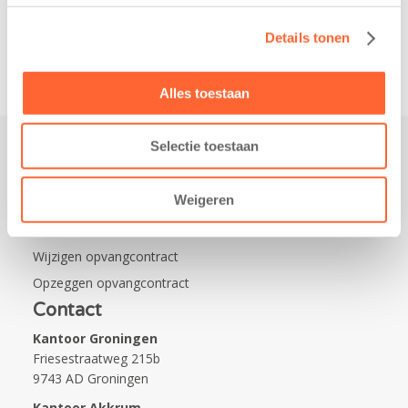
van…
Details tonen
Alles toestaan
Selectie toestaan
Praktisch
Weigeren
Werken bij Kids First
Nieuws over Kids First
Wijzigen opvangcontract
Opzeggen opvangcontract
Contact
Kantoor Groningen
Friesestraatweg 215b
9743 AD Groningen
Kantoor Akkrum