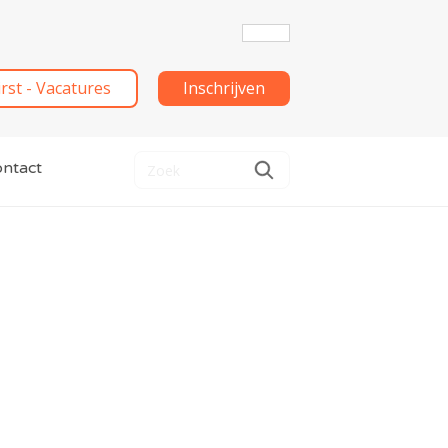
irst - Vacatures
Inschrijven
ntact