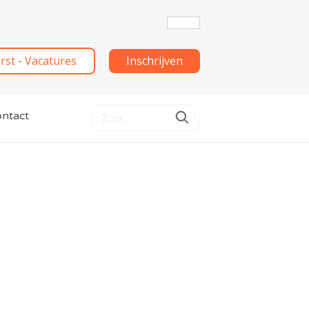
irst - Vacatures
Inschrijven
ntact