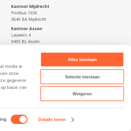
Kantoor Mijdrecht
Postbus 1030
3640 BA Mijdrecht
Kantoor Assen
Lauwers 4
9405 BL Assen
088-0350400
Alles toestaan
info@kidsfirst.nl
al media te
 van onze
Selectie toestaan
deze gegevens
 op basis van
Weigeren
ing
Details tonen
Contact opnemen