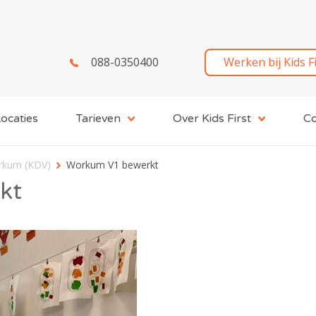
088-0350400
Werken bij Kids F
ocaties
Tarieven
Over Kids First
Co
orkum (KDV)
Workum V1 bewerkt
kt