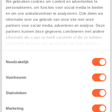
We gebruiken cookies om content en advertenties te
personaliseren, om functies voor social media te bieden
en om ons websiteverkeer te analyseren. Ook delen we
informatie over uw gebruik van onze site met onze
partners voor social media, adverteren en analyse. Deze
partners kunnen deze gegevens combineren met andere
informatie die u aan ze heeft verstrekt of die ze hebben
Kinderen BSO
Kids First
De
tekent
verzameld op basis van uw gebruik van hun services.
Westerburcht
koopcontract
trainen alvast
voor nieuw
Toestemmingsselectie
voor Kids First
kindcentrum in
Noodzakelijk
Mini 4 Mijl
wijk Wiarda in
Leeuwarden
7 augustus 2026
Voorkeuren
11 juni 2026
Eelde, 6 augustus
Leeuwarden –
2026 – Kinderen
Statistieken
Kids First
van BSO De
Kinderopvang
Westerburcht in
heeft een
Eelde trainden
Marketing