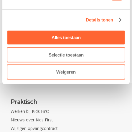
belangrijke stap
donderdag alvast
gezet voor de
voor de Kids First
realisatie van een
Mini 4 Mijl. Zij
Details tonen
nieuw
kregen een…
kindcentrum in
de wijk Wiarda in
Alles toestaan
Leeuwarden Zuid.
Na…
Selectie toestaan
Weigeren
Praktisch
Werken bij Kids First
Nieuws over Kids First
Wijzigen opvangcontract