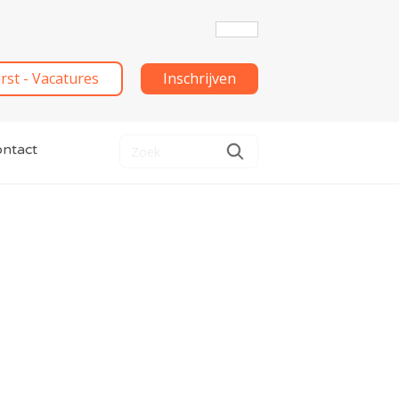
irst - Vacatures
Inschrijven
ntact