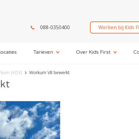
088-0350400
Werken bij Kids F
ocaties
Tarieven
Over Kids First
Co
orkum (KDV)
Workum V8 bewerkt
kt