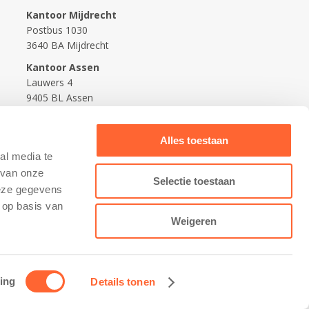
Kantoor Mijdrecht
Postbus 1030
3640 BA Mijdrecht
Kantoor Assen
Lauwers 4
9405 BL Assen
088-0350400
Alles toestaan
info@kidsfirst.nl
al media te
 van onze
Selectie toestaan
deze gegevens
 op basis van
Weigeren
ing
Details tonen
Contact opnemen