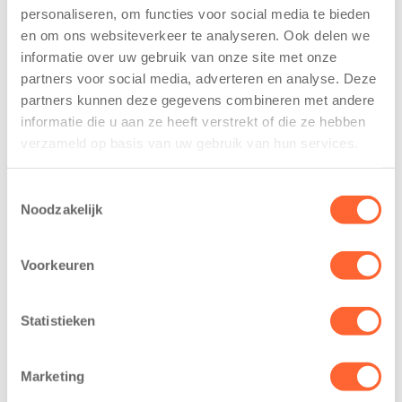
personaliseren, om functies voor social media te bieden
Kinderen BSO
Kids First
en om ons websiteverkeer te analyseren. Ook delen we
De
tekent
Westerburcht
koopcontract
informatie over uw gebruik van onze site met onze
trainen alvast
voor nieuw
partners voor social media, adverteren en analyse. Deze
voor Kids First
kindcentrum in
partners kunnen deze gegevens combineren met andere
Mini 4 Mijl
wijk Wiarda in
informatie die u aan ze heeft verstrekt of die ze hebben
Leeuwarden
verzameld op basis van uw gebruik van hun services.
7 augustus 2026
11 juni 2026
Eelde, 6 augustus
Toestemmingsselectie
Leeuwarden –
2026 – Kinderen
Noodzakelijk
Kids First
van BSO De
Kinderopvang
Westerburcht in
heeft een
Voorkeuren
Eelde trainden
belangrijke stap
donderdag alvast
gezet voor de
voor de Kids First
Statistieken
realisatie van een
Mini 4 Mijl. Zij
nieuw
kregen een…
kindcentrum in
Marketing
de wijk Wiarda in