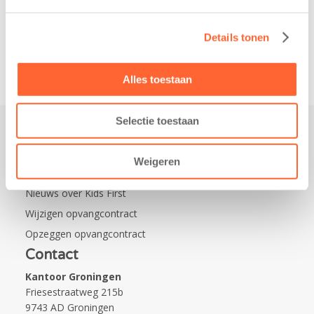
Leeuwarden Zuid.
Na…
Details tonen
Alles toestaan
Selectie toestaan
Praktisch
Weigeren
Werken bij Kids First
Nieuws over Kids First
Wijzigen opvangcontract
Opzeggen opvangcontract
Contact
Kantoor Groningen
Friesestraatweg 215b
9743 AD Groningen