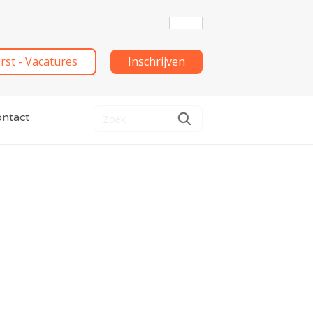
irst - Vacatures
Inschrijven
ntact