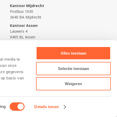
Kantoor Mijdrecht
Postbus 1030
3640 BA Mijdrecht
Kantoor Assen
Lauwers 4
9405 BL Assen
088-0350400
Alles toestaan
info@kidsfirst.nl
al media te
 van onze
Selectie toestaan
deze gegevens
 op basis van
Weigeren
ing
Details tonen
Contact opnemen