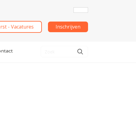
irst - Vacatures
Inschrijven
ntact