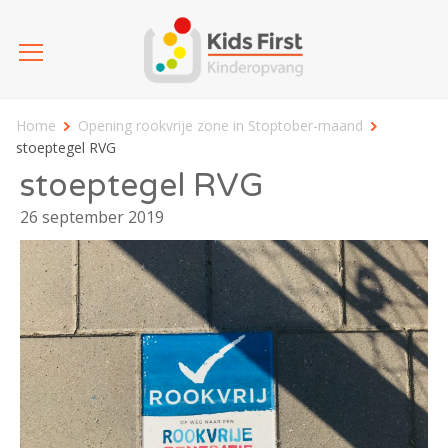
Home
Opening rookvrije zone in Stoptober-maand
stoeptegel RVG
stoeptegel RVG
26 september 2019