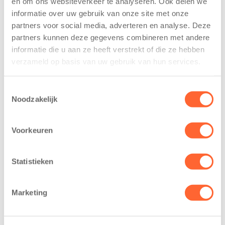
en om ons websiteverkeer te analyseren. Ook delen we
trainen alvast
voor nieuw
informatie over uw gebruik van onze site met onze
voor Kids First
kindcentrum in
partners voor social media, adverteren en analyse. Deze
Mini 4 Mijl
wijk Wiarda in
partners kunnen deze gegevens combineren met andere
Leeuwarden
7 augustus 2026
informatie die u aan ze heeft verstrekt of die ze hebben
11 juni 2026
verzameld op basis van uw gebruik van hun services.
Eelde, 6 augustus
Leeuwarden –
2026 – Kinderen
Kids First
van BSO De
Toestemmingsselectie
Kinderopvang
Noodzakelijk
Westerburcht in
heeft een
Eelde trainden
belangrijke stap
donderdag alvast
Voorkeuren
gezet voor de
voor de Kids First
realisatie van een
Mini 4 Mijl. Zij
nieuw
Statistieken
kregen een…
kindcentrum in
de wijk Wiarda in
Marketing
Leeuwarden Zuid.
Na…