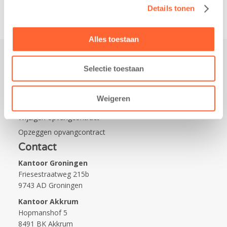
Details tonen
Alles toestaan
Selectie toestaan
Praktisch
Werken bij Kids First
Weigeren
Nieuws over Kids First
Wijzigen opvangcontract
Opzeggen opvangcontract
Contact
Kantoor Groningen
Friesestraatweg 215b
9743 AD Groningen
Kantoor Akkrum
Hopmanshof 5
8491 BK Akkrum