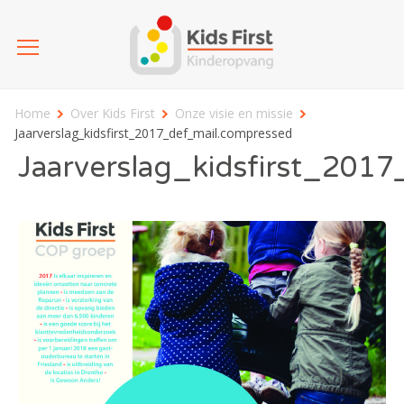
Home
Over Kids First
Onze visie en missie
Jaarverslag_kidsfirst_2017_def_mail.compressed
Jaarverslag_kidsfirst_201