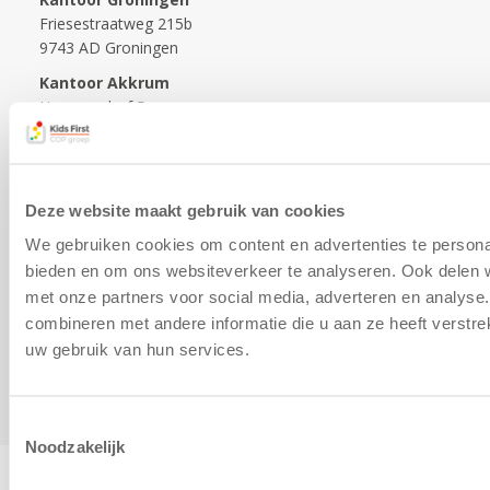
Friesestraatweg 215b
9743 AD Groningen
Kantoor Akkrum
Hopmanshof 5
8491 BK Akkrum
Kantoor Mijdrecht
Postbus 1030
Deze website maakt gebruik van cookies
3640 BA Mijdrecht
We gebruiken cookies om content en advertenties te personal
Kantoor Assen
bieden en om ons websiteverkeer te analyseren. Ook delen w
Lauwers 4
9405 BL Assen
met onze partners voor social media, adverteren en analys
combineren met andere informatie die u aan ze heeft verstre
088-0350400
uw gebruik van hun services.
info@kidsfirst.nl
Toestemmingsselectie
Noodzakelijk