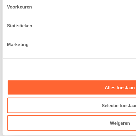
Privacy Policy
–
Disclaimer
–
Cookiebeleid
Voorkeuren
© Copyright - Kidsfirst
Statistieken
Marketing
Alles toestaan
Selectie toestaa
Weigeren