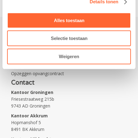
Details tonen
Alles toestaan
Praktisch
Selectie toestaan
Werken bij Kids First
Nieuws over Kids First
Weigeren
Wijzigen opvangcontract
Opzeggen opvangcontract
Contact
Kantoor Groningen
Friesestraatweg 215b
9743 AD Groningen
Kantoor Akkrum
Hopmanshof 5
8491 BK Akkrum