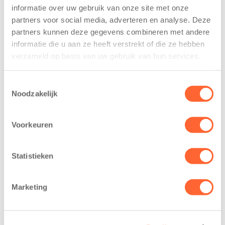
voor Kids First
kindcentrum in
informatie over uw gebruik van onze site met onze
Mini 4 Mijl
wijk Wiarda in
partners voor social media, adverteren en analyse. Deze
Leeuwarden
partners kunnen deze gegevens combineren met andere
7 augustus 2026
informatie die u aan ze heeft verstrekt of die ze hebben
11 juni 2026
Eelde, 6 augustus
verzameld op basis van uw gebruik van hun services.
Leeuwarden –
2026 – Kinderen
Kids First
van BSO De
Toestemmingsselectie
Kinderopvang
Westerburcht in
Noodzakelijk
heeft een
Eelde trainden
belangrijke stap
donderdag alvast
Voorkeuren
gezet voor de
voor de Kids First
realisatie van een
Mini 4 Mijl. Zij
nieuw
kregen een…
Statistieken
kindcentrum in
de wijk Wiarda in
Marketing
Leeuwarden Zuid.
Na…