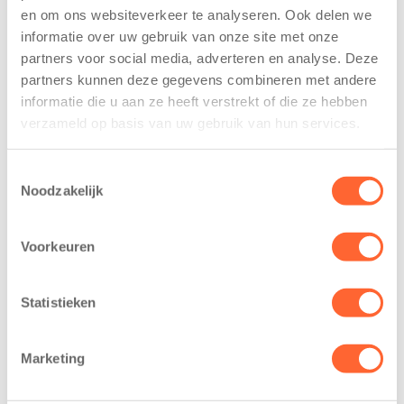
kindcentrum in
Mijl tijdens de
en om ons websiteverkeer te analyseren. Ook delen we
wijk Wiarda in
Menzis 4 Mijl
informatie over uw gebruik van onze site met onze
Leeuwarden
van Groningen
partners voor social media, adverteren en analyse. Deze
11 juni 2026
13 mei 2026
partners kunnen deze gegevens combineren met andere
informatie die u aan ze heeft verstrekt of die ze hebben
Leeuwarden –
De jongste
verzameld op basis van uw gebruik van hun services.
Kids First
deelnemers van
Kinderopvang
het grootste
Toestemmingsselectie
heeft een
loopfeest van
Noodzakelijk
belangrijke stap
Noord-Nederland
gezet voor de
staan dit jaar
Voorkeuren
realisatie van een
extra in de
nieuw
spotlight. Kids
kindcentrum in
First
Statistieken
de wijk Wiarda in
Kinderopvang is
Leeuwarden Zuid.
namelijk de
Marketing
Na…
nieuwe
naamsponsor