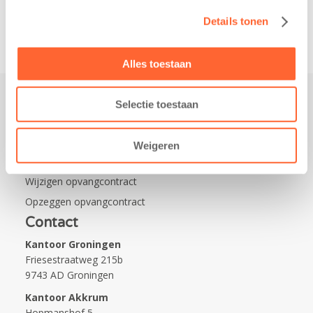
van…
Details tonen
Alles toestaan
Selectie toestaan
Praktisch
Werken bij Kids First
Weigeren
Nieuws over Kids First
Wijzigen opvangcontract
Opzeggen opvangcontract
Contact
Kantoor Groningen
Friesestraatweg 215b
9743 AD Groningen
Kantoor Akkrum
Hopmanshof 5