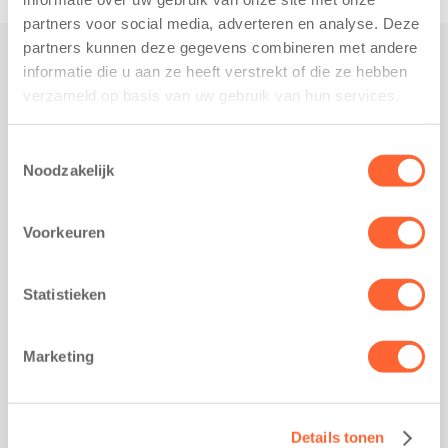
partners voor social media, adverteren en analyse. Deze
partners kunnen deze gegevens combineren met andere
informatie die u aan ze heeft verstrekt of die ze hebben
Praktisch
verzameld op basis van uw gebruik van hun services.
Werken bij Kids First
Nieuws over Kids First
Toestemmingsselectie
Noodzakelijk
Wijzigen opvangcontract
Opzeggen opvangcontract
Voorkeuren
Contact
Kantoor Groningen
Friesestraatweg 215b
Statistieken
9743 AD Groningen
Kantoor Akkrum
Marketing
Hopmanshof 5
8491 BK Akkrum
Kantoor Mijdrecht
Details tonen
Postbus 1030