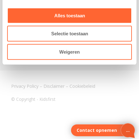
3640 BA Mijdrecht
Kantoor Assen
Alles toestaan
Lauwers 4
9405 BL Assen
Selectie toestaan
088-0350400
info@kidsfirst.nl
Weigeren
Privacy Policy
–
Disclaimer
–
Cookiebeleid
© Copyright - Kidsfirst
Contact opnemen