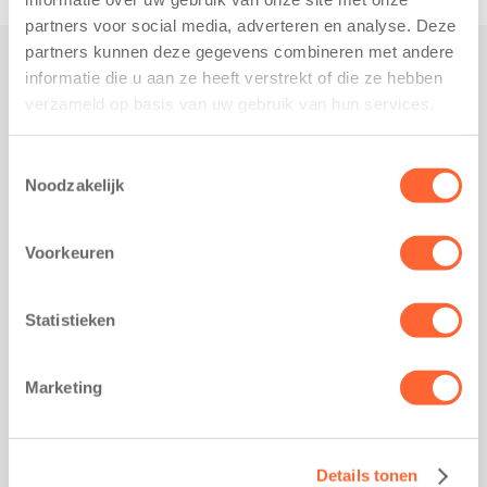
partners voor social media, adverteren en analyse. Deze
partners kunnen deze gegevens combineren met andere
informatie die u aan ze heeft verstrekt of die ze hebben
Praktisch
verzameld op basis van uw gebruik van hun services.
Werken bij Kids First
Nieuws over Kids First
Toestemmingsselectie
Noodzakelijk
Wijzigen opvangcontract
Opzeggen opvangcontract
Voorkeuren
Contact
Kantoor Groningen
Friesestraatweg 215b
Statistieken
9743 AD Groningen
Kantoor Akkrum
Marketing
Hopmanshof 5
8491 BK Akkrum
Kantoor Mijdrecht
Details tonen
Postbus 1030