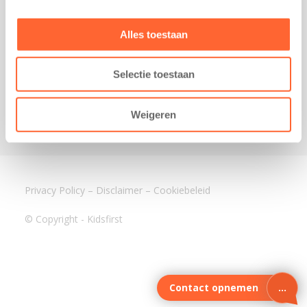
3640 BA Mijdrecht
Kantoor Assen
Alles toestaan
Lauwers 4
9405 BL Assen
Selectie toestaan
088-0350400
info@kidsfirst.nl
Weigeren
Privacy Policy
–
Disclaimer
–
Cookiebeleid
© Copyright - Kidsfirst
Contact opnemen