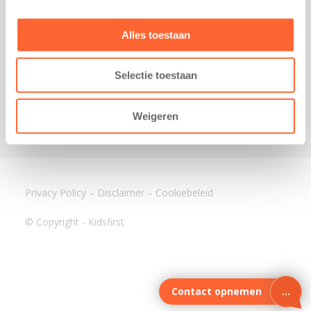
3640 BA Mijdrecht
Kantoor Assen
Alles toestaan
Lauwers 4
9405 BL Assen
Selectie toestaan
088-0350400
info@kidsfirst.nl
Weigeren
Privacy Policy
–
Disclaimer
–
Cookiebeleid
© Copyright - Kidsfirst
Contact opnemen