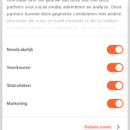
partners voor social media, adverteren en analyse. Deze
partners kunnen deze gegevens combineren met andere
informatie die u aan ze heeft verstrekt of die ze hebben
Praktisch
verzameld op basis van uw gebruik van hun services.
Werken bij Kids First
Nieuws over Kids First
Toestemmingsselectie
Noodzakelijk
Wijzigen opvangcontract
Opzeggen opvangcontract
Voorkeuren
Contact
Kantoor Groningen
Friesestraatweg 215b
Statistieken
9743 AD Groningen
Kantoor Akkrum
Marketing
Hopmanshof 5
8491 BK Akkrum
Kantoor Mijdrecht
Details tonen
Postbus 1030