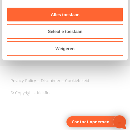
3640 BA Mijdrecht
Kantoor Assen
Alles toestaan
Lauwers 4
9405 BL Assen
Selectie toestaan
088-0350400
info@kidsfirst.nl
Weigeren
Privacy Policy
–
Disclaimer
–
Cookiebeleid
© Copyright - Kidsfirst
Contact opnemen