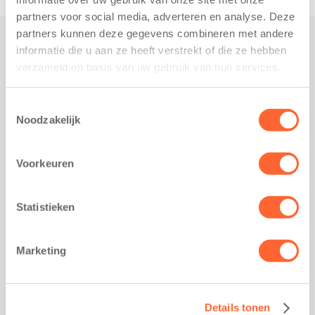
partners voor social media, adverteren en analyse. Deze
partners kunnen deze gegevens combineren met andere
informatie die u aan ze heeft verstrekt of die ze hebben
Praktisch
verzameld op basis van uw gebruik van hun services.
Werken bij Kids First
Nieuws over Kids First
Toestemmingsselectie
Noodzakelijk
Wijzigen opvangcontract
Opzeggen opvangcontract
Voorkeuren
Contact
Kantoor Groningen
Friesestraatweg 215b
Statistieken
9743 AD Groningen
Kantoor Akkrum
Marketing
Hopmanshof 5
8491 BK Akkrum
Kantoor Mijdrecht
Details tonen
Postbus 1030