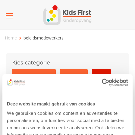
Home
beleidsmedewerkers
Kies categorie
25 jaar Kids First
Activiteit
Blog
Coronavirus
Nieuws
sport
Deze website maakt gebruik van cookies
beleidsmedewerkers
We gebruiken cookies om content en advertenties te
personaliseren, om functies voor social media te bieden
en om ons websiteverkeer te analyseren. Ook delen we
informatie over uw gebruik van onze site met onze