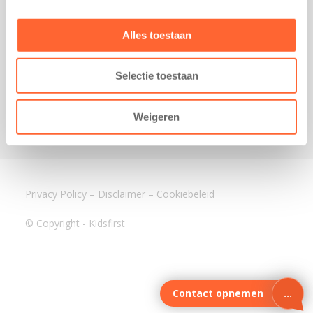
3640 BA Mijdrecht
Kantoor Assen
Alles toestaan
Lauwers 4
9405 BL Assen
Selectie toestaan
088-0350400
info@kidsfirst.nl
Weigeren
Privacy Policy
–
Disclaimer
–
Cookiebeleid
© Copyright - Kidsfirst
Contact opnemen