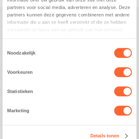
partners voor social media, adverteren en analyse. Deze
partners kunnen deze gegevens combineren met andere
informatie die u aan ze heeft verstrekt of die ze hebben
Praktisch
verzameld op basis van uw gebruik van hun services.
Werken bij Kids First
Nieuws over Kids First
Toestemmingsselectie
Noodzakelijk
Wijzigen opvangcontract
Opzeggen opvangcontract
Voorkeuren
Contact
Kantoor Groningen
Friesestraatweg 215b
Statistieken
9743 AD Groningen
Kantoor Akkrum
Marketing
Hopmanshof 5
8491 BK Akkrum
Kantoor Mijdrecht
Details tonen
Postbus 1030