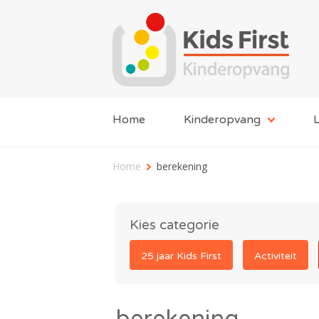
Home
Kinderopvang
L
Home
berekening
Kies categorie
25 jaar Kids First
Activiteit
berekening