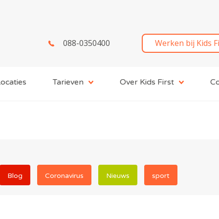
088-0350400
Werken bij Kids F
ocaties
Tarieven
Over Kids First
Co
Blog
Coronavirus
Nieuws
sport