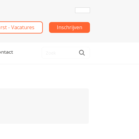
irst - Vacatures
Inschrijven
ntact