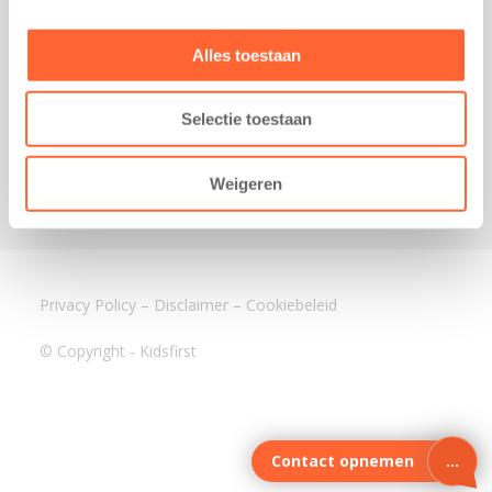
3640 BA Mijdrecht
Kantoor Assen
Alles toestaan
Lauwers 4
9405 BL Assen
Selectie toestaan
088-0350400
info@kidsfirst.nl
Weigeren
Privacy Policy
–
Disclaimer
–
Cookiebeleid
© Copyright - Kidsfirst
Contact opnemen