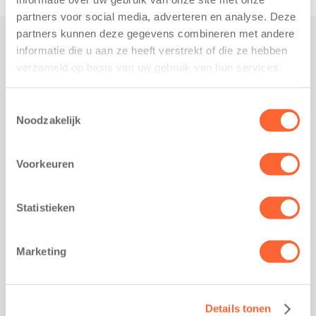
partners voor social media, adverteren en analyse. Deze
partners kunnen deze gegevens combineren met andere
informatie die u aan ze heeft verstrekt of die ze hebben
Praktisch
verzameld op basis van uw gebruik van hun services.
Werken bij Kids First
Nieuws over Kids First
Toestemmingsselectie
Noodzakelijk
Wijzigen opvangcontract
Opzeggen opvangcontract
Voorkeuren
Contact
Kantoor Groningen
Friesestraatweg 215b
Statistieken
9743 AD Groningen
Kantoor Akkrum
Marketing
Hopmanshof 5
8491 BK Akkrum
Kantoor Mijdrecht
Details tonen
Postbus 1030