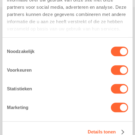
partners voor social media, adverteren en analyse. Deze
partners kunnen deze gegevens combineren met andere
informatie die u aan ze heeft verstrekt of die ze hebben
Praktisch
verzameld op basis van uw gebruik van hun services.
Werken bij Kids First
Nieuws over Kids First
Toestemmingsselectie
Noodzakelijk
Wijzigen opvangcontract
Opzeggen opvangcontract
Voorkeuren
Contact
Kantoor Groningen
Friesestraatweg 215b
Statistieken
9743 AD Groningen
Kantoor Akkrum
Marketing
Hopmanshof 5
8491 BK Akkrum
Kantoor Mijdrecht
Details tonen
Postbus 1030