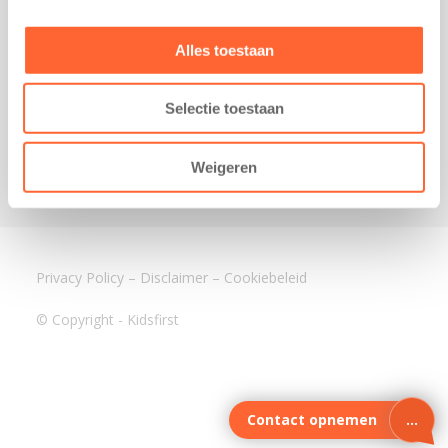
3640 BA Mijdrecht
Kantoor Assen
Alles toestaan
Lauwers 4
9405 BL Assen
Selectie toestaan
088-0350400
info@kidsfirst.nl
Weigeren
Privacy Policy
–
Disclaimer
–
Cookiebeleid
© Copyright - Kidsfirst
Contact opnemen