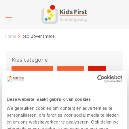
Home
bso Bovensmilde
Kies categorie
25 jaar Kids First
Activiteit
Blog
Coronavirus
Nieuws
sport
Deze website maakt gebruik van cookies
bso Bovensmilde
We gebruiken cookies om content en advertenties te
personaliseren, om functies voor social media te bieden
en om ons websiteverkeer te analyseren. Ook delen we
informatie over uw gebruik van onze site met onze