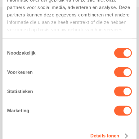
partners voor social media, adverteren en analyse. Deze
partners kunnen deze gegevens combineren met andere
informatie die u aan ze heeft verstrekt of die ze hebben
Praktisch
verzameld op basis van uw gebruik van hun services.
Werken bij Kids First
Nieuws over Kids First
Toestemmingsselectie
Noodzakelijk
Wijzigen opvangcontract
Opzeggen opvangcontract
Voorkeuren
Contact
Kantoor Groningen
Friesestraatweg 215b
Statistieken
9743 AD Groningen
Kantoor Akkrum
Marketing
Hopmanshof 5
8491 BK Akkrum
Kantoor Mijdrecht
Details tonen
Postbus 1030