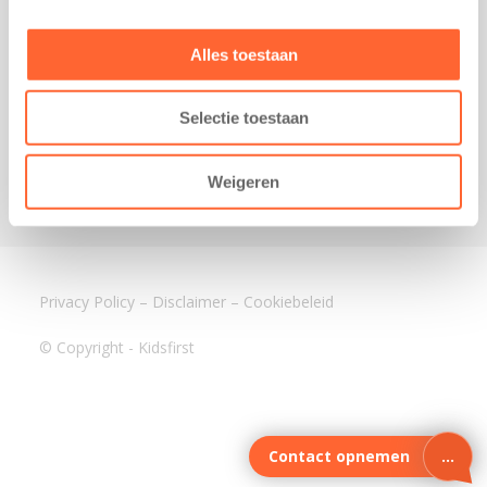
3640 BA Mijdrecht
Kantoor Assen
Alles toestaan
Lauwers 4
9405 BL Assen
Selectie toestaan
088-0350400
info@kidsfirst.nl
Weigeren
Privacy Policy
–
Disclaimer
–
Cookiebeleid
© Copyright - Kidsfirst
Contact opnemen