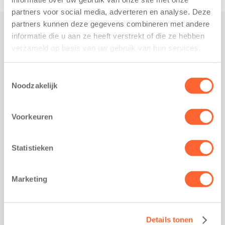
partners voor social media, adverteren en analyse. Deze
partners kunnen deze gegevens combineren met andere
informatie die u aan ze heeft verstrekt of die ze hebben
Praktisch
verzameld op basis van uw gebruik van hun services.
Werken bij Kids First
Nieuws over Kids First
Toestemmingsselectie
Noodzakelijk
Wijzigen opvangcontract
Opzeggen opvangcontract
Voorkeuren
Contact
Kantoor Groningen
Friesestraatweg 215b
Statistieken
9743 AD Groningen
Kantoor Akkrum
Marketing
Hopmanshof 5
8491 BK Akkrum
Kantoor Mijdrecht
Details tonen
Postbus 1030