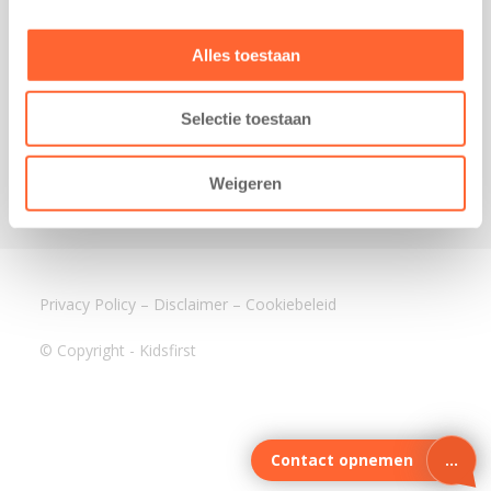
3640 BA Mijdrecht
Kantoor Assen
Alles toestaan
Lauwers 4
9405 BL Assen
Selectie toestaan
088-0350400
info@kidsfirst.nl
Weigeren
Privacy Policy
–
Disclaimer
–
Cookiebeleid
© Copyright - Kidsfirst
Contact opnemen