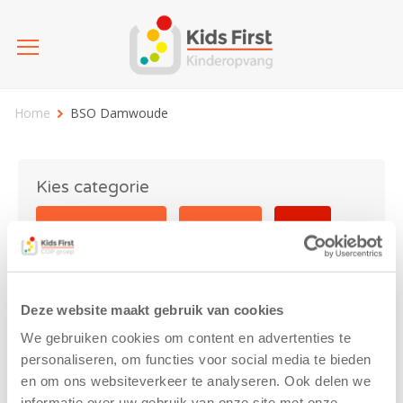
Home
BSO Damwoude
Kies categorie
25 jaar Kids First
Activiteit
Blog
Coronavirus
Nieuws
sport
Deze website maakt gebruik van cookies
BSO Damwoude
We gebruiken cookies om content en advertenties te
personaliseren, om functies voor social media te bieden
en om ons websiteverkeer te analyseren. Ook delen we
informatie over uw gebruik van onze site met onze