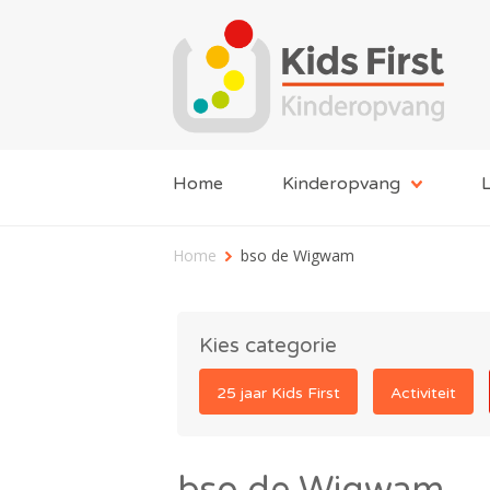
Home
Kinderopvang
L
Home
bso de Wigwam
Kies categorie
25 jaar Kids First
Activiteit
bso de Wigwam