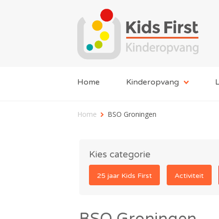
Home
Kinderopvang
L
Home
BSO Groningen
Kies categorie
25 jaar Kids First
Activiteit
BSO Groningen