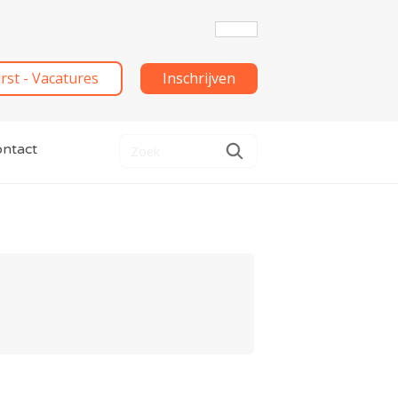
irst - Vacatures
Inschrijven
ntact