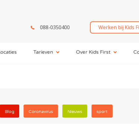
088-0350400
Werken bij Kids F
ocaties
Tarieven
Over Kids First
Co
Blog
Coronavirus
Nieuws
sport