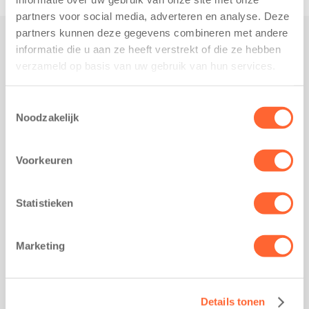
partners voor social media, adverteren en analyse. Deze
partners kunnen deze gegevens combineren met andere
informatie die u aan ze heeft verstrekt of die ze hebben
Praktisch
verzameld op basis van uw gebruik van hun services.
Werken bij Kids First
Nieuws over Kids First
Toestemmingsselectie
Noodzakelijk
Wijzigen opvangcontract
Opzeggen opvangcontract
Voorkeuren
Contact
Kantoor Groningen
Friesestraatweg 215b
Statistieken
9743 AD Groningen
Kantoor Akkrum
Marketing
Hopmanshof 5
8491 BK Akkrum
Kantoor Mijdrecht
Details tonen
Postbus 1030