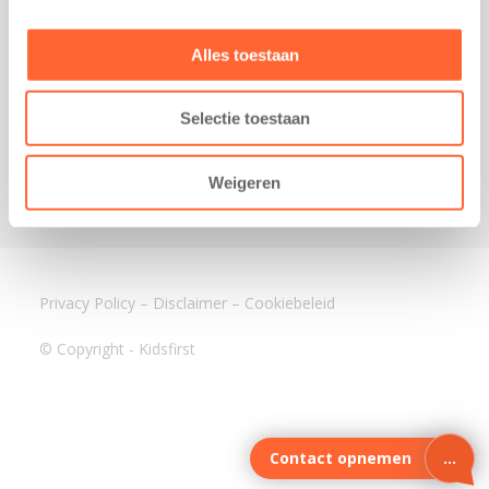
3640 BA Mijdrecht
Kantoor Assen
Alles toestaan
Lauwers 4
9405 BL Assen
Selectie toestaan
088-0350400
info@kidsfirst.nl
Weigeren
Privacy Policy
–
Disclaimer
–
Cookiebeleid
© Copyright - Kidsfirst
Contact opnemen