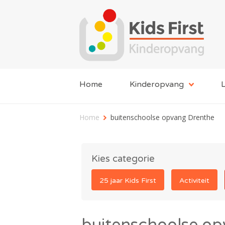
Home
Kinderopvang
L
Home
buitenschoolse opvang Drenthe
Kies categorie
25 jaar Kids First
Activiteit
buitenschoolse o