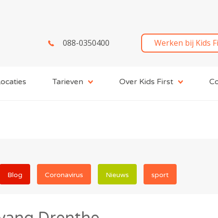
088-0350400
Werken bij Kids F
ocaties
Tarieven
Over Kids First
Co
Blog
Coronavirus
Nieuws
sport
pvang Drenthe