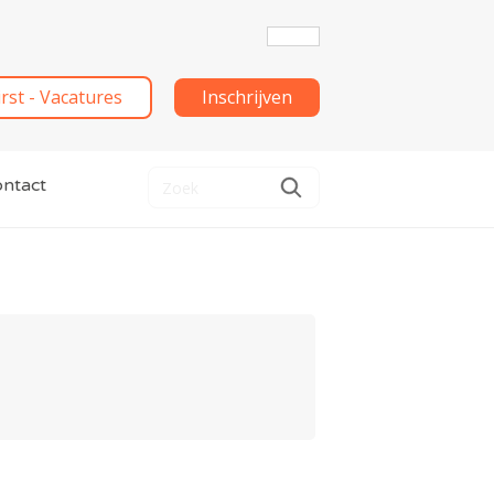
irst - Vacatures
Inschrijven
ntact