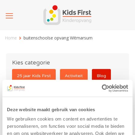
Home
buitenschoolse opvang Witmarsum
Kies categorie
25 jaar Kids First
Activiteit
Blog
Coronavirus
Nieuws
sport
Deze website maakt gebruik van cookies
buitenschoolse opvang
We gebruiken cookies om content en advertenties te
Witmarsum
personaliseren, om functies voor social media te bieden
en om ons websiteverkeer te analyseren. Ook delen we