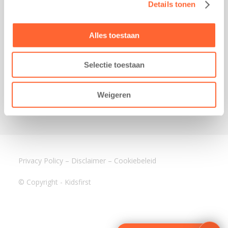
Details tonen
Kantoor Mijdrecht
Postbus 1030
3640 BA Mijdrecht
Alles toestaan
Kantoor Assen
Lauwers 4
Selectie toestaan
9405 BL Assen
088-0350400
Weigeren
info@kidsfirst.nl
Privacy Policy
–
Disclaimer
–
Cookiebeleid
© Copyright - Kidsfirst