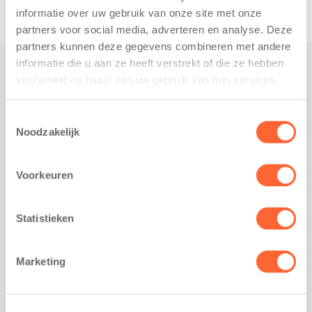
informatie over uw gebruik van onze site met onze
partners voor social media, adverteren en analyse. Deze
partners kunnen deze gegevens combineren met andere
informatie die u aan ze heeft verstrekt of die ze hebben
verzameld op basis van uw gebruik van hun services.
Praktisch
Werken bij Kids First
Toestemmingsselectie
Nieuws over Kids First
Noodzakelijk
Wijzigen opvangcontract
Opzeggen opvangcontract
Voorkeuren
Contact
Kantoor Groningen
Statistieken
Friesestraatweg 215b
9743 AD Groningen
Marketing
Kantoor Akkrum
Hopmanshof 5
8491 BK Akkrum