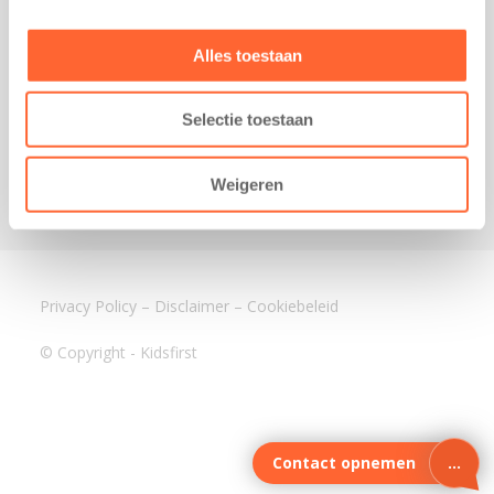
3640 BA Mijdrecht
Kantoor Assen
Alles toestaan
Lauwers 4
9405 BL Assen
Selectie toestaan
088-0350400
info@kidsfirst.nl
Weigeren
Privacy Policy
–
Disclaimer
–
Cookiebeleid
© Copyright - Kidsfirst
Contact opnemen