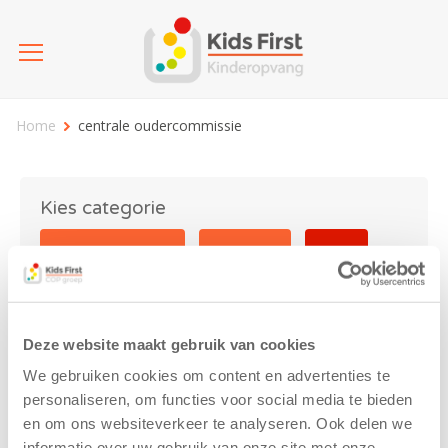
Home
centrale oudercommissie
Kies categorie
25 jaar Kids First
Activiteit
Blog
Coronavirus
Nieuws
sport
Deze website maakt gebruik van cookies
centrale oudercommissie
We gebruiken cookies om content en advertenties te
personaliseren, om functies voor social media te bieden
en om ons websiteverkeer te analyseren. Ook delen we
informatie over uw gebruik van onze site met onze