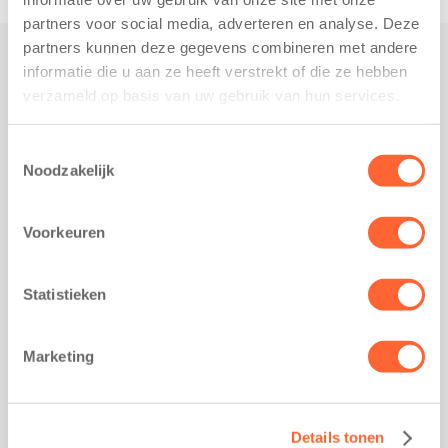
partners voor social media, adverteren en analyse. Deze
partners kunnen deze gegevens combineren met andere
informatie die u aan ze heeft verstrekt of die ze hebben
Praktisch
verzameld op basis van uw gebruik van hun services.
Werken bij Kids First
Nieuws over Kids First
Toestemmingsselectie
Noodzakelijk
Wijzigen opvangcontract
Opzeggen opvangcontract
Voorkeuren
Contact
Kantoor Groningen
Friesestraatweg 215b
Statistieken
9743 AD Groningen
Kantoor Akkrum
Marketing
Hopmanshof 5
8491 BK Akkrum
Kantoor Mijdrecht
Details tonen
Postbus 1030