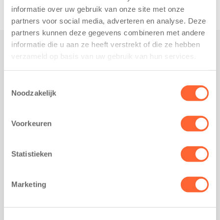
informatie over uw gebruik van onze site met onze
partners voor social media, adverteren en analyse. Deze
partners kunnen deze gegevens combineren met andere
informatie die u aan ze heeft verstrekt of die ze hebben
verzameld op basis van uw gebruik van hun services.
Praktisch
Werken bij Kids First
Toestemmingsselectie
Nieuws over Kids First
Noodzakelijk
Wijzigen opvangcontract
Opzeggen opvangcontract
Voorkeuren
Contact
Kantoor Groningen
Statistieken
Friesestraatweg 215b
9743 AD Groningen
Marketing
Kantoor Akkrum
Hopmanshof 5
8491 BK Akkrum