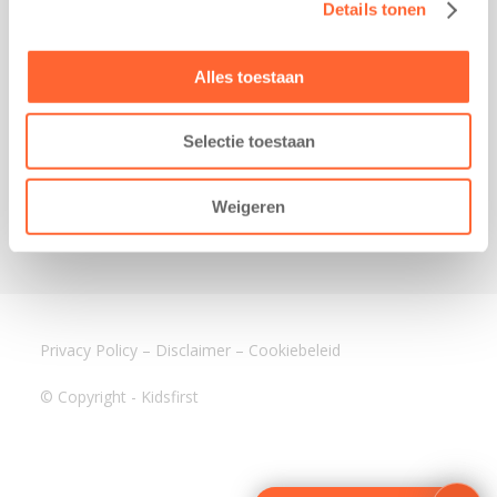
Details tonen
Kantoor Mijdrecht
Postbus 1030
3640 BA Mijdrecht
Alles toestaan
Kantoor Assen
Lauwers 4
Selectie toestaan
9405 BL Assen
088-0350400
Weigeren
info@kidsfirst.nl
Privacy Policy
–
Disclaimer
–
Cookiebeleid
© Copyright - Kidsfirst