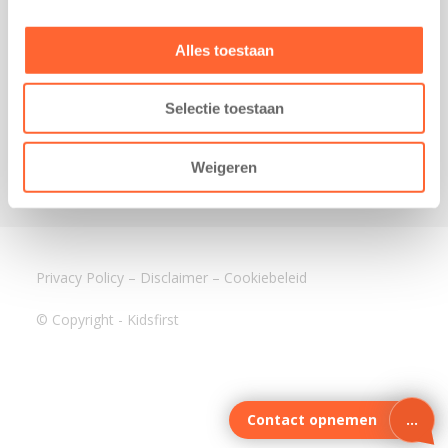
3640 BA Mijdrecht
Kantoor Assen
Alles toestaan
Lauwers 4
9405 BL Assen
Selectie toestaan
088-0350400
info@kidsfirst.nl
Weigeren
Privacy Policy
–
Disclaimer
–
Cookiebeleid
© Copyright - Kidsfirst
Contact opnemen