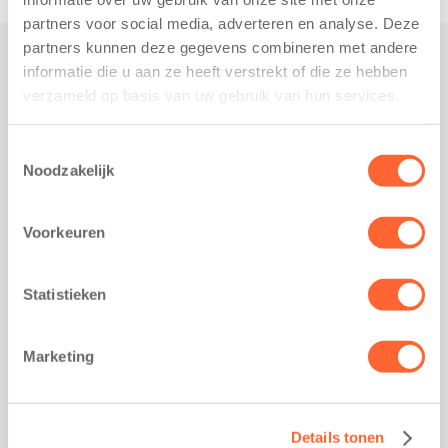
partners voor social media, adverteren en analyse. Deze
partners kunnen deze gegevens combineren met andere
informatie die u aan ze heeft verstrekt of die ze hebben
Praktisch
verzameld op basis van uw gebruik van hun services.
Werken bij Kids First
Nieuws over Kids First
Toestemmingsselectie
Noodzakelijk
Wijzigen opvangcontract
Opzeggen opvangcontract
Voorkeuren
Contact
Kantoor Groningen
Friesestraatweg 215b
Statistieken
9743 AD Groningen
Kantoor Akkrum
Marketing
Hopmanshof 5
8491 BK Akkrum
Kantoor Mijdrecht
Details tonen
Postbus 1030