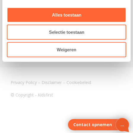
3640 BA Mijdrecht
Kantoor Assen
Alles toestaan
Lauwers 4
9405 BL Assen
Selectie toestaan
088-0350400
info@kidsfirst.nl
Weigeren
Privacy Policy
–
Disclaimer
–
Cookiebeleid
© Copyright - Kidsfirst
Contact opnemen