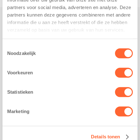
partners voor social media, adverteren en analyse. Deze
partners kunnen deze gegevens combineren met andere
informatie die u aan ze heeft verstrekt of die ze hebben
Praktisch
verzameld op basis van uw gebruik van hun services.
Werken bij Kids First
Nieuws over Kids First
Toestemmingsselectie
Noodzakelijk
Wijzigen opvangcontract
Opzeggen opvangcontract
Voorkeuren
Contact
Kantoor Groningen
Friesestraatweg 215b
Statistieken
9743 AD Groningen
Kantoor Akkrum
Marketing
Hopmanshof 5
8491 BK Akkrum
Kantoor Mijdrecht
Details tonen
Postbus 1030