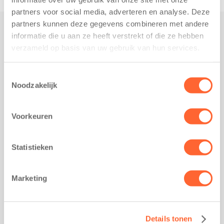
partners voor social media, adverteren en analyse. Deze
partners kunnen deze gegevens combineren met andere
informatie die u aan ze heeft verstrekt of die ze hebben
Praktisch
verzameld op basis van uw gebruik van hun services.
Werken bij Kids First
Nieuws over Kids First
Toestemmingsselectie
Noodzakelijk
Wijzigen opvangcontract
Opzeggen opvangcontract
Voorkeuren
Contact
Kantoor Groningen
Friesestraatweg 215b
Statistieken
9743 AD Groningen
Kantoor Akkrum
Marketing
Hopmanshof 5
8491 BK Akkrum
Kantoor Mijdrecht
Details tonen
Postbus 1030