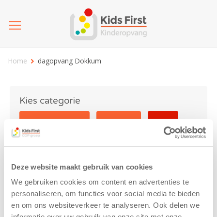
Home
dagopvang Dokkum
Kies categorie
25 jaar Kids First
Activiteit
Blog
Coronavirus
Nieuws
sport
Deze website maakt gebruik van cookies
dagopvang Dokkum
We gebruiken cookies om content en advertenties te
personaliseren, om functies voor social media te bieden
en om ons websiteverkeer te analyseren. Ook delen we
informatie over uw gebruik van onze site met onze