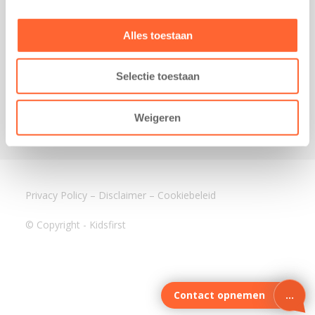
3640 BA Mijdrecht
Kantoor Assen
Alles toestaan
Lauwers 4
9405 BL Assen
Selectie toestaan
088-0350400
info@kidsfirst.nl
Weigeren
Privacy Policy
–
Disclaimer
–
Cookiebeleid
© Copyright - Kidsfirst
Contact opnemen