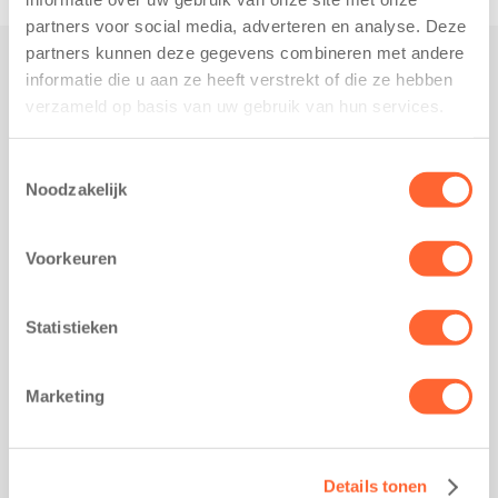
partners voor social media, adverteren en analyse. Deze
partners kunnen deze gegevens combineren met andere
informatie die u aan ze heeft verstrekt of die ze hebben
Praktisch
verzameld op basis van uw gebruik van hun services.
Werken bij Kids First
Nieuws over Kids First
Toestemmingsselectie
Noodzakelijk
Wijzigen opvangcontract
Opzeggen opvangcontract
Voorkeuren
Contact
Kantoor Groningen
Friesestraatweg 215b
Statistieken
9743 AD Groningen
Kantoor Akkrum
Marketing
Hopmanshof 5
8491 BK Akkrum
Kantoor Mijdrecht
Details tonen
Postbus 1030