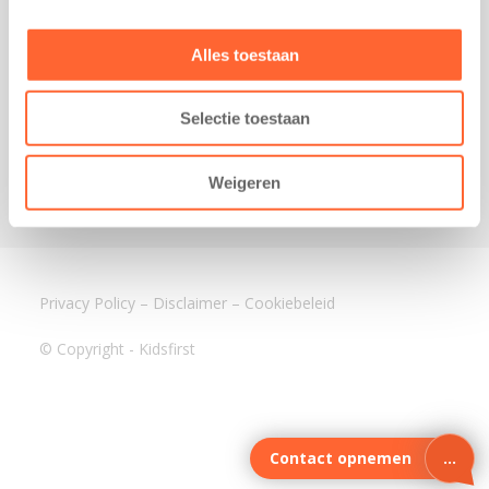
3640 BA Mijdrecht
Kantoor Assen
Alles toestaan
Lauwers 4
9405 BL Assen
Selectie toestaan
088-0350400
info@kidsfirst.nl
Weigeren
Privacy Policy
–
Disclaimer
–
Cookiebeleid
© Copyright - Kidsfirst
Contact opnemen